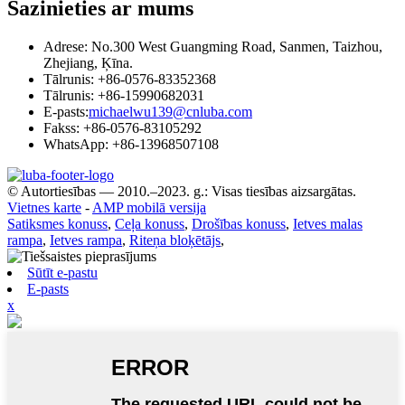
Sazinieties ar mums
Adrese: No.300 West Guangming Road, Sanmen, Taizhou,
Zhejiang, Ķīna.
Tālrunis: +86-0576-83352368
Tālrunis: +86-15990682031
E-pasts:
michaelwu139@cnluba.com
Fakss: +86-0576-83105292
WhatsApp: +86-13968507108
© Autortiesības — 2010.–2023. g.: Visas tiesības aizsargātas.
Vietnes karte
-
AMP mobilā versija
Satiksmes konuss
,
Ceļa konuss
,
Drošības konuss
,
Ietves malas
rampa
,
Ietves rampa
,
Riteņa bloķētājs
,
Sūtīt e-pastu
E-pasts
x