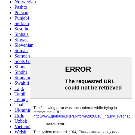
Norwegian
Pashto
Persian
Punjabi
Serbian
Sesotho
Sinhala
Slovak
Slovenian
Somali
Samoan
Scots Gaelic
Shona
Sindhi
Sundanese
Swahili
Tajik
Tamil
Telugu
Thai
Ukrainian
Urdu
Uzbek
Vietnamese
Welsh