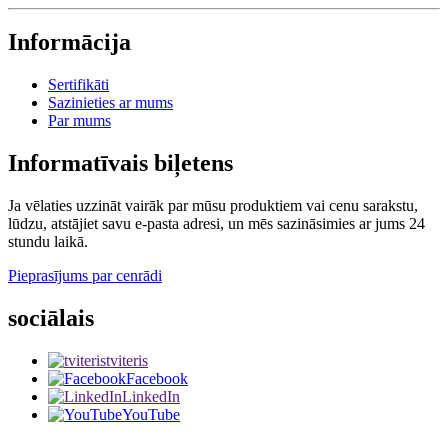
Informācija
Sertifikāti
Sazinieties ar mums
Par mums
Informatīvais biļetens
Ja vēlaties uzzināt vairāk par mūsu produktiem vai cenu sarakstu,
lūdzu, atstājiet savu e-pasta adresi, un mēs sazināsimies ar jums 24
stundu laikā.
Pieprasījums par cenrādi
sociālais
tviteris
Facebook
LinkedIn
YouTube