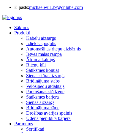
E-pasts:
michaelwu139@cnluba.com
Sākums
Produkti
Kabeļu aizsargs
Izliekts spogulis
Automašīnas riteņu aizbāznis
Ietves malas rampa
Ātruma kalniņš
Riteņu ķīļi
Satiksmes konuss
Sienas stūra aizsargs
Brīdinājuma stabs
Velosipēdu atdalītājs
Parkošanas slēdzene
Satiksmes barjera
Sienas aizsargs
Brīdinājuma zīme
Drošības avārijas spainis
Ūdens piepildīta barjera
Par mums
Sertifikāti