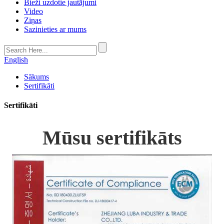
Bieži uzdotie jautājumi
Video
Ziņas
Sazinieties ar mums
English
Sākums
Sertifikāti
Sertifikāti
Mūsu sertifikāts